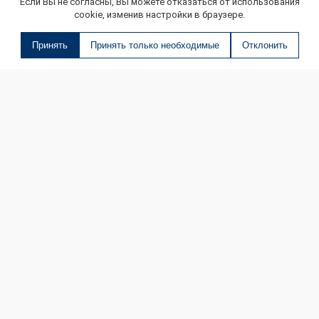
Если Вы не согласны, Вы можете отказаться от использования
cookie, изменив настройки в браузере.
Принять
Принять только необходимые
Отклонить
О МАГАЗИНЕ
КОНТАКТЫ
ДОСТАВКА И ОПЛАТА
ОНЛАЙН ПЛАТЕЖИ
БЛОГ