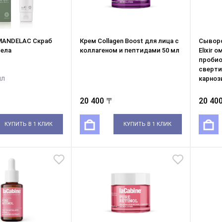
MANDELAC Скраб
Крем Collagen Boost для лица с
Сыворот
тела
коллагеном и пептидами 50 мл
Elixir
пробио
сверти
мл
карноз
20 400 〒
20 40
КУПИТЬ В 1 КЛИК
КУПИТЬ В 1 КЛИК