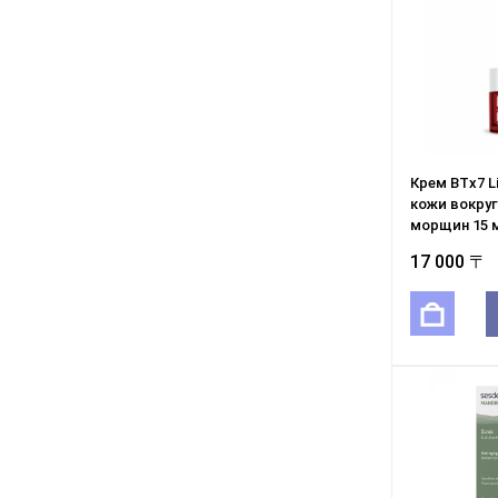
Крем BTx7 Li
кожи вокруг
морщин 15 
17 000 〒