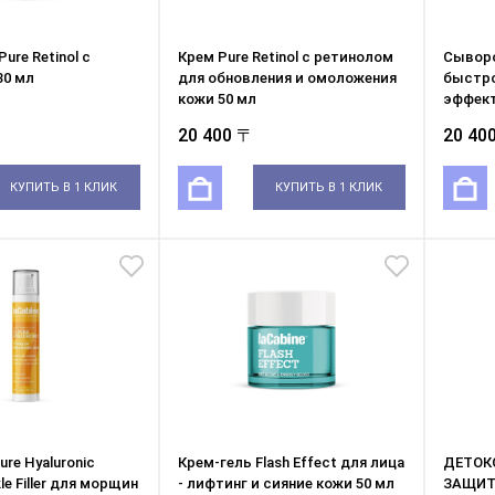
ure Retinol с
Крем Pure Retinol с ретинолом
Cыворо
30 мл
для обновления и омоложения
быстр
кожи 50 мл
эффект
20 400 〒
20 40
КУПИТЬ В 1 КЛИК
КУПИТЬ В 1 КЛИК
re Hyaluronic
Крем-гель Flash Effect для лица
ДЕТОК
kle Filler для морщин
- лифтинг и сияние кожи 50 мл
ЗАЩИТ