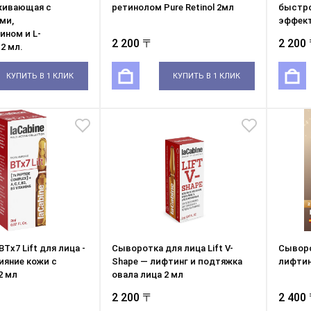
аживающая с
ретинолом Pure Retinol 2мл
быстр
ми,
эффект
ином и L-
2 200 〒
2 200
2 мл.
КУПИТЬ В 1 КЛИК
КУПИТЬ В 1 КЛИК
Tx7 Lift для лица -
Сыворотка для лица Lift V-
Сыворо
ияние кожи с
Shape — лифтинг и подтяжка
лифтин
2 мл
овала лица 2 мл
2 200 〒
2 400