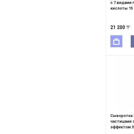
с 7 видами 
кислоты 15
21 200 〒
Сыворотка 
частицами з
эффектом 3