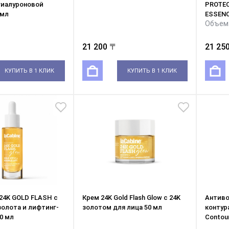
гиалуроновой
PROTEC
 мл
ESSEN
Объем:
21 200 〒
21 25
КУПИТЬ В 1 КЛИК
КУПИТЬ В 1 КЛИК
24K GOLD FLASH с
Крем 24K Gold Flash Glow с 24K
Антиво
олота и лифтинг-
золотом для лица 50 мл
контура
0 мл
Contou