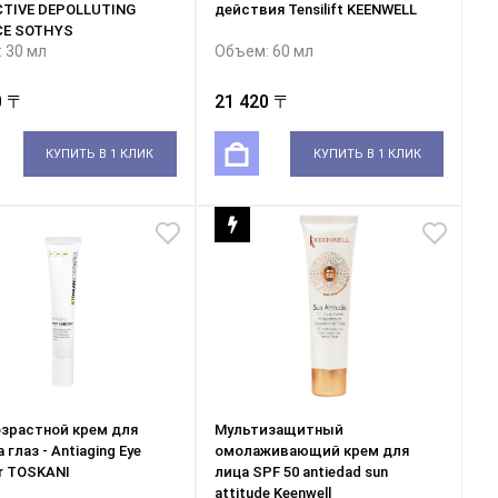
TIVE DEPOLLUTING
действия Tensilift KEENWELL
CE SOTHYS
 30 мл
Объем: 60 мл
0 〒
21 420 〒
КУПИТЬ В 1 КЛИК
КУПИТЬ В 1 КЛИК
зрастной крем для
Мультизащитный
 глаз - Antiaging Eye
омолаживающий крем для
r TOSKANI
лица SPF 50 antiedad sun
attitude Keenwell