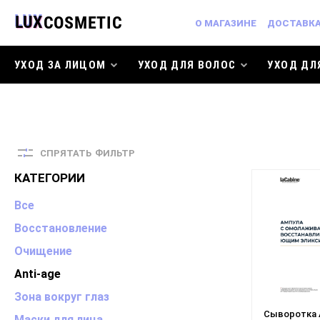
О МАГАЗИНЕ
ДОСТАВКА
УХОД ЗА ЛИЦОМ
УХОД ДЛЯ ВОЛОС
УХОД ДЛ
СПРЯТАТЬ
ФИЛЬТР
КАТЕГОРИИ
Все
Восстановление
Очищение
Anti-age
Зона вокруг глаз
Сыворотка A
Маски для лица