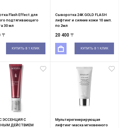
тка Flash Effect для
Сыворотка 24K GOLD FLASH
ого подтягивающего
лифтинг и сияние кожи 10 амп.
а 30 мл
по 2мл
0 〒
20 400 〒
КУПИТЬ В 1 КЛИК
КУПИТЬ В 1 КЛИК
С ЭССЕНЦИЯ С
Мультирегенерирующая
НЫМ ДЕЙСТВИЕМ
лифтинг-маска мгновенного