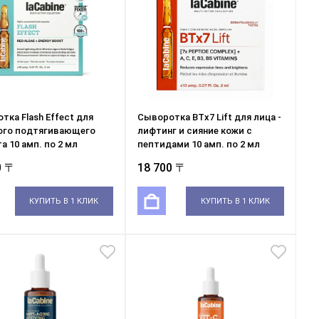
тка Flash Effect для
Сыворотка BTx7 Lift для лица -
ого подтягивающего
лифтинг и сияние кожи с
а 10 амп. по 2 мл
пептидами 10 амп. по 2 мл
0 〒
18 700 〒
КУПИТЬ В 1 КЛИК
КУПИТЬ В 1 КЛИК