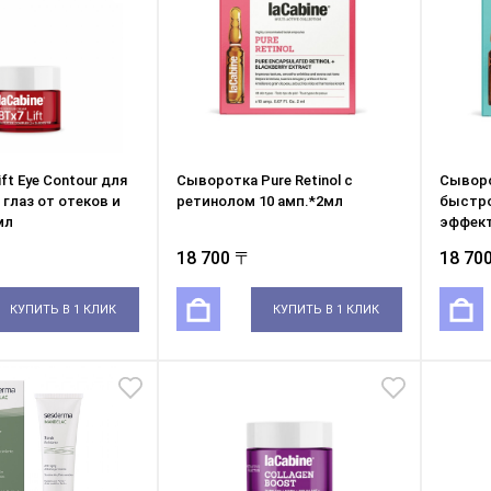
ft Eye Contour для
Сыворотка Pure Retinol с
Cыворо
 глаз от отеков и
ретинолом 10 амп.*2мл
быстр
мл
эффект
18 700 〒
18 70
КУПИТЬ В 1 КЛИК
КУПИТЬ В 1 КЛИК