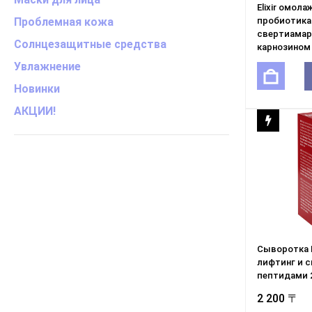
Elixir омол
пробиотика
Проблемная кожа
свертиамар
2 200 〒
Солнцезащитные средства
карнозином 
Увлажнение
Новинки
АКЦИИ!
Сыворотка B
лифтинг и с
пептидами 
2 200 〒