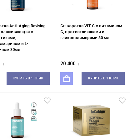
ка Anti-Aging Reviving
Сыворотка VIT C с витамином
 омолаживающая с
С, протеогликанами и
тиками,
гликополимерами 30 мл
амарином и L-
ином 30мл
0 〒
20 400 〒
КУПИТЬ В 1 КЛИК
КУПИТЬ В 1 КЛИК