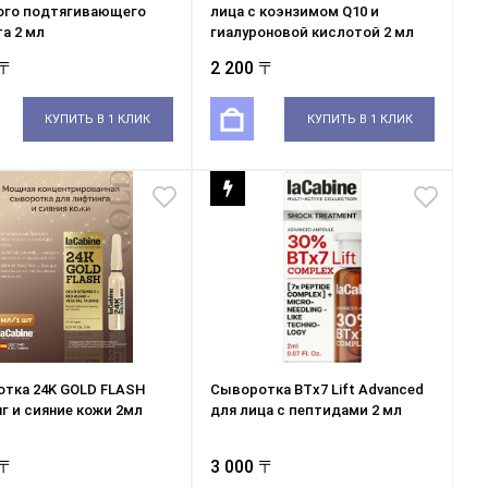
ого подтягивающего
лица с коэнзимом Q10 и
а 2 мл
гиалуроновой кислотой 2 мл
 〒
2 200 〒
КУПИТЬ В 1 КЛИК
КУПИТЬ В 1 КЛИК
тка 24K GOLD FLASH
Сыворотка BTx7 Lift Advanced
г и сияние кожи 2мл
для лица с пептидами 2 мл
 〒
3 000 〒