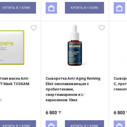
КУПИТЬ В 1 КЛИК
КУПИТЬ В 1 КЛИК
ная маска Anti-
Сыворотка Anti-Aging Reviving
Сыворо
Off Mask TOSKANI
Elixir омолаживающая с
С, про
пробиотиками,
гликоп
свертиамарином и L-
р
карнозином 10мл
6 800 〒
6 800
КУПИТЬ В 1 КЛИК
КУПИТЬ В 1 КЛИК