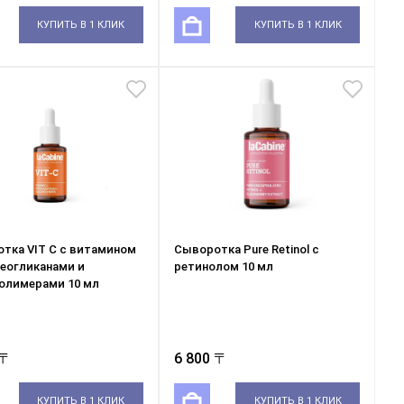
КУПИТЬ В 1 КЛИК
КУПИТЬ В 1 КЛИК
тка VIT C с витамином
Сыворотка Pure Retinol с
теогликанами и
ретинолом 10 мл
олимерами 10 мл
 〒
6 800 〒
КУПИТЬ В 1 КЛИК
КУПИТЬ В 1 КЛИК