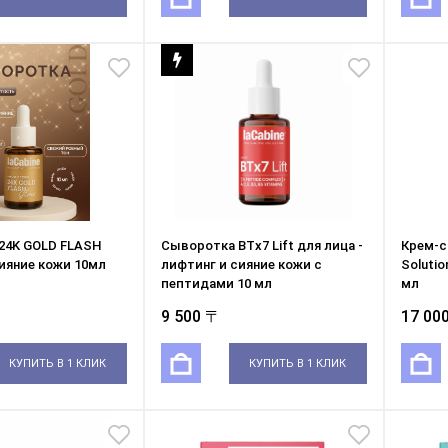
24K GOLD FLASH
Сыворотка BTx7 Lift для лица -
Крем-с
ияние кожи 10мл
лифтинг и сияние кожи с
Soluti
пептидами 10 мл
мл
9 500 〒
17 00
КУПИТЬ В 1 КЛИК
КУПИТЬ В 1 КЛИК