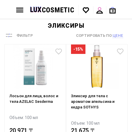
0
ЭЛИКСИРЫ
ФИЛЬТР
СОРТИРОВАТЬ ПО
ЦЕНЕ
-15%
Лосьон для лица, волос и
Эликсир для тела с
тела AZELAC Sesderma
ароматом апельсина и
кедра SOTHYS
Объем: 100 мл
Объем: 100 мл
25 500 〒
20 971 〒
21 675 〒