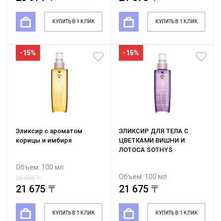
КУПИТЬ В 1 КЛИК
КУПИТЬ В 1 КЛИК
-15%
-15%
Эликсир с ароматом
ЭЛИКСИР ДЛЯ ТЕЛА С
корицы и имбиря
ЦВЕТКАМИ ВИШНИ И
ЛОТОСА SOTHYS
Объем: 100 мл
Объем: 100 мл
25 500 〒
25 500 〒
21 675 〒
21 675 〒
КУПИТЬ В 1 КЛИК
КУПИТЬ В 1 КЛИК