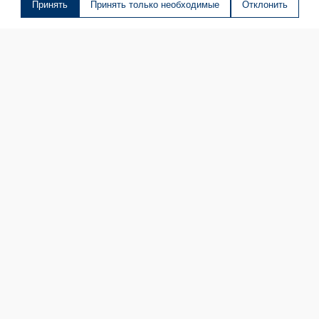
Принять
Принять только необходимые
Отклонить
О МАГАЗИНЕ
КОНТАКТЫ
ДОСТАВКА И ОПЛАТА
ОНЛАЙН ПЛАТЕЖИ
БЛОГ
Принимаем к оплате