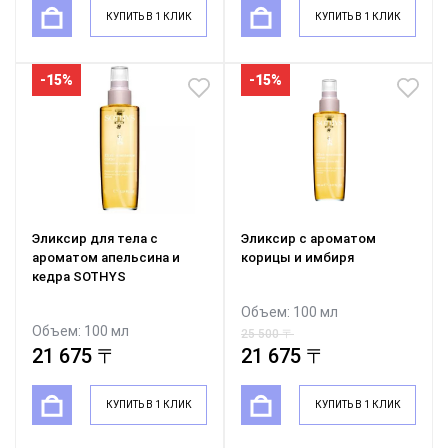
КУПИТЬ В 1 КЛИК
КУПИТЬ В 1 КЛИК
-15%
-15%
Эликсир для тела с
Эликсир с ароматом
ароматом апельсина и
корицы и имбиря
кедра SOTHYS
Объем: 100 мл
Объем: 100 мл
25 500 〒
25 500 〒
21 675 〒
21 675 〒
КУПИТЬ В 1 КЛИК
КУПИТЬ В 1 КЛИК