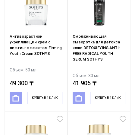
Антивозрастной
Омолаживающая
укрепляющий крем с
сыворотка для детокса
лифтинг эффектом Firming
кожи DETOXIFYING ANTI-
Youth Cream SOTHYS
FREE RADICAL YOUTH
SERUM SOTHYS
Объем: 50 мл
Объем: 30 мл
49 300 〒
49 300 〒
41 905 〒
КУПИТЬ В 1 КЛИК
КУПИТЬ В 1 КЛИК