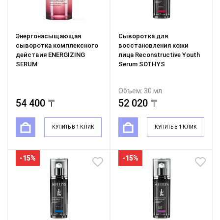
Энергонасыщающая
Сыворотка для
сыворотка комплексного
восстановления кожи
действия ENERGIZING
лица Reconstructive Youth
SERUM
Serum SOTHYS
Объем: 30 мл
61 200 〒
54 400 〒
52 020 〒
КУПИТЬ В 1 КЛИК
КУПИТЬ В 1 КЛИК
-15%
-15%