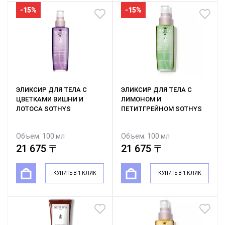
-15%
-15%
ЭЛИКСИР ДЛЯ ТЕЛА С
ЭЛИКСИР ДЛЯ ТЕЛА С
ЦВЕТКАМИ ВИШНИ И
ЛИМОНОМ И
ЛОТОСА SOTHYS
ПЕТИТГРЕЙНОМ SOTHYS
Объем: 100 мл
Объем: 100 мл
25 500 〒
25 500 〒
21 675 〒
21 675 〒
КУПИТЬ В 1 КЛИК
КУПИТЬ В 1 КЛИК