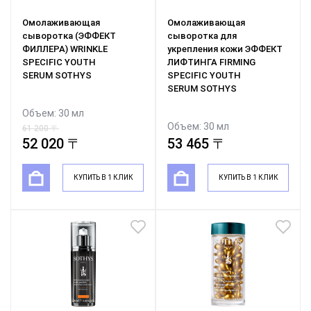
Омолаживающая
Омолаживающая
сыворотка (ЭФФЕКТ
сыворотка для
ФИЛЛЕРА) WRINKLE
укрепления кожи ЭФФЕКТ
SPECIFIC YOUTH
ЛИФТИНГА FIRMING
SERUM SOTHYS
SPECIFIC YOUTH
SERUM SOTHYS
Объем: 30 мл
Объем: 30 мл
61 200 〒
62 900 〒
52 020 〒
53 465 〒
КУПИТЬ В 1 КЛИК
КУПИТЬ В 1 КЛИК