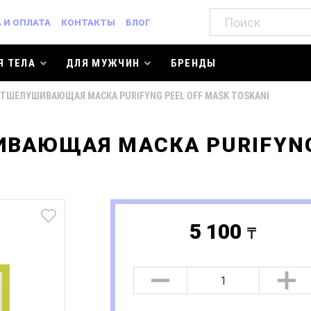
 И ОПЛАТА
КОНТАКТЫ
БЛОГ
Я ТЕЛА
ДЛЯ МУЖЧИН
БРЕНДЫ
ШЕЛУШИВАЮЩАЯ МАСКА PURIFYNG PEEL OFF MASK TOSKANI
ЮЩАЯ МАСКА PURIFYNG 
5 100
a