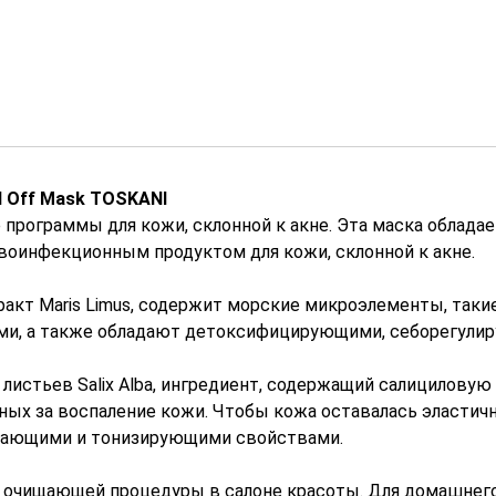
 Off Mask TOSKANI
программы для кожи, склонной к акне. Эта маска облад
оинфекционным продуктом для кожи, склонной к акне.
акт Maris Limus, содержит морские микроэлементы, таки
ми, а также обладают детоксифицирующими, себорегул
стьев Salix Alba, ингредиент, содержащий салициловую к
венных за воспаление кожи. Чтобы кожа оставалась эласти
ежающими и тонизирующими свойствами.
 очищающей процедуры в салоне красоты. Для домашнего