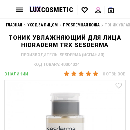
0
ГЛАВНАЯ
УХОД ЗА ЛИЦОМ
ПРОБЛЕМНАЯ КОЖА
ТОНИК УВЛА
ТОНИК УВЛАЖНЯЮЩИЙ ДЛЯ ЛИЦА
HIDRADERM TRX SESDERMA
ПРОИЗВОДИТЕЛЬ: SESDERMA (ИСПАНИЯ)
КОД ТОВАРА: 40004024
В НАЛИЧИИ
0 ОТЗЫВОВ